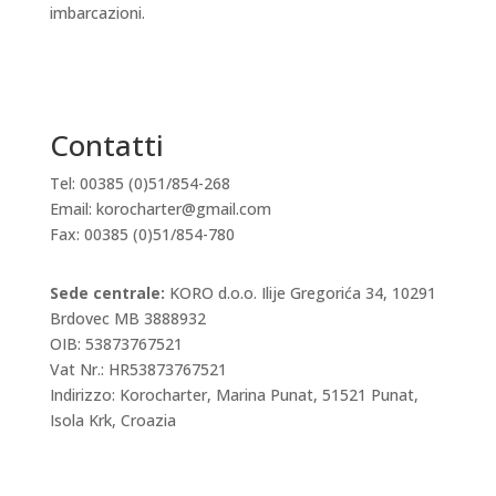
imbarcazioni.
Contatti
Tel: 00385 (0)51/854-268
Email: korocharter@gmail.com
Fax: 00385 (0)51/854-780
Sede centrale:
KORO d.o.o. Ilije Gregorića 34, 10291
Brdovec MB 3888932
OIB: 53873767521
Vat Nr.: HR53873767521
Indirizzo: Korocharter, Marina Punat, 51521 Punat,
Isola Krk, Croazia