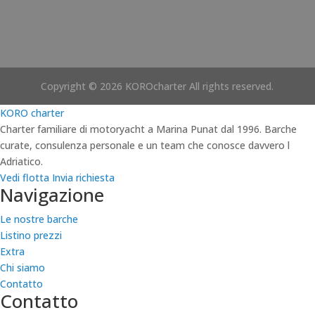
Copyright © 2026 KOROcharter All rights reserved.
KORO
charter
Charter familiare di motoryacht a Marina Punat dal 1996. Barche
curate, consulenza personale e un team che conosce davvero l
Adriatico.
Vedi flotta
Invia richiesta
Navigazione
Le nostre barche
Listino prezzi
Extra
Chi siamo
Contatto
Contatto