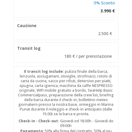
-5% Sconto
3.990 €
Cauzione
2.500 €
Transit log
180 € / per prenotazione
Il transit log include:
pulizia finale della barca,
lenzuola, asciugamani, stoviglie, strofinacci, rotolo di
carta da cucina, sacco per rifiuti, detersivo per piatti,
spugna, carta igienica, macchina da caffe NESPRESSO
originale, WIFI mobile gratuito a bordo, SeaHelp Basic
Commercialpass, preparazione della crew list, briefing
della barca durante il check-in, bollettino meteo
giornaliero presso la nostra base, ormeggio in Marina
Punat durante il noleggio e check-in anticipato (dalle
15:00) se la barca e pronta.
Check-in - Check-out:
Giovedi od 18:00h - Giovedi do
09:00h
Pagamento:
50% alla firma del contratto, 50% al piu