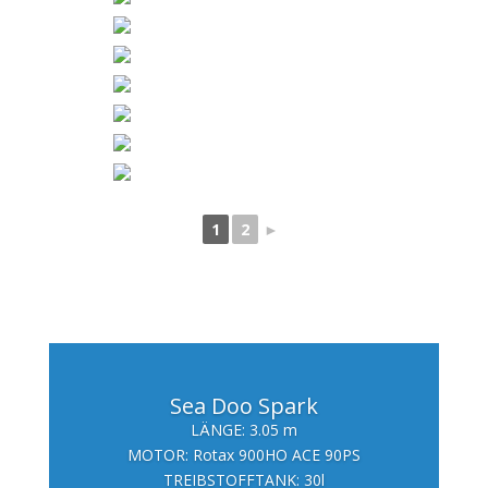
1
2
►
Sea Doo Spark
LÄNGE: 3.05 m
MOTOR: Rotax 900HO ACE 90PS
TREIBSTOFFTANK: 30l