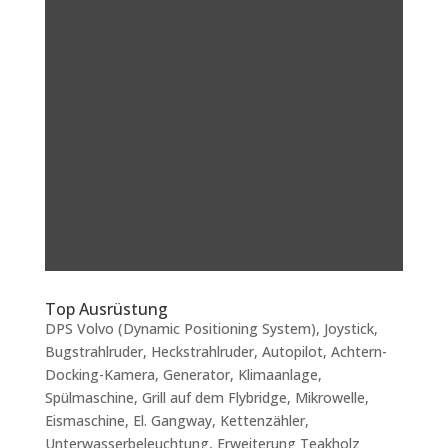
Top Ausrüstung
DPS Volvo (Dynamic Positioning System), Joystick,
Bugstrahlruder, Heckstrahlruder, Autopilot, Achtern-
Docking-Kamera, Generator, Klimaanlage,
Spülmaschine, Grill auf dem Flybridge, Mikrowelle,
Eismaschine, El. Gangway, Kettenzähler,
Unterwasserbeleuchtung, Erweiterung Teakholz