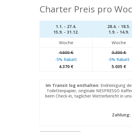
Charter Preis pro Woc
1.1. - 27.4.
28.4. - 18.5.
15.9. - 31.12.
1.9. - 14.9.
Woche
Woche
4.600 €
5.300 €
-5% Rabatt
-5% Rabatt
4.370 €
5.035 €
Im Transit log enthalten:
Endreinigung des
Toilettenpapier, originale NESPRESSO Kaffe
beim Check-in, taglicher Wetterbericht in un
Zahlung: