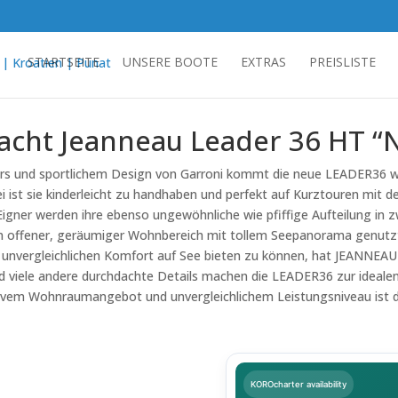
STARTSEITE
UNSERE BOOTE
EXTRAS
PREISLISTE
cht Jeanneau Leader 36 HT “
s und sportlichem Design von Garroni kommt die neue LEADER36 wi
 ist sie kinderleicht zu handhaben und perfekt auf Kurztouren mit d
igner werden ihre ebenso ungewöhnliche wie pfiffige Aufteilung in 
in offener, geräumiger Wohnbereich mit tollem Seepanorama genutzt,
 unvergleichlichen Komfort auf See bieten zu können, hat JEANNEAU 
d viele andere durchdachte Details machen die LEADER36 zur idealen
tativem Wohnraumangebot und unvergleichlichem Leistungsniveau ist
KOROcharter availability