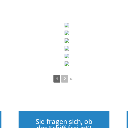
1
2
►
Sie fragen sich, ob