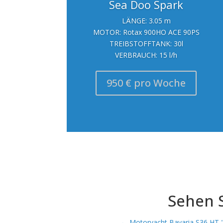
Sea Doo Spark
LÄNGE: 3.05 m
MOTOR: Rotax 900HO ACE 90PS
TREIBSTOFFTANK: 30l
VERBRAUCH: 15 l/h
950 € pro Woche
Sehen 
←
Motoryacht Bavaria S36 HT "