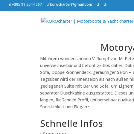
+385 99 5544 567
korocharter@gmail.com
Motorya
Mit ihrem wunderschönen V-Rumpf von M. Peter
unverwechselbar und betont zeitlos daher. Dabei
Sofa, Doppel-Sonnendeck, geräumiger Salon – E
Tagsüber wird der Innensalon als nach außen h
gediegenen Suite mit Bar und Sofa. Um Eignern
separater Duschkabine ausgestattet. Dieses un
langen, fließenden Profil, unübersehbar quali
Sportlichkeit und Eleganz.
Schnelle Infos