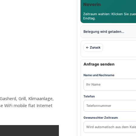
Neverin
Zeitraum wahlen: Klicken Sie zuer
Endtag.
Belegung wird geladen...
← Zuruck
Anfrage senden
Name und Nachname
Telefon
Gasherd, Grill, Klimaanlage,
 WiFi mobile flat Internet
Gewunschter Zeitraum