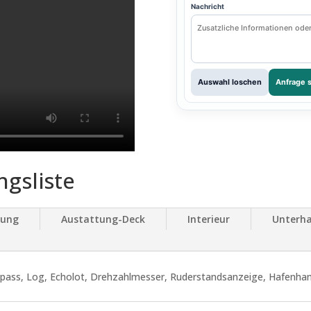
Nachricht
Auswahl loschen
Anfrage 
ngsliste
tung
Austattung-Deck
Interieur
Unterha
ompass, Log, Echolot, Drehzahlmesser, Ruderstandsanzeige, Hafenha