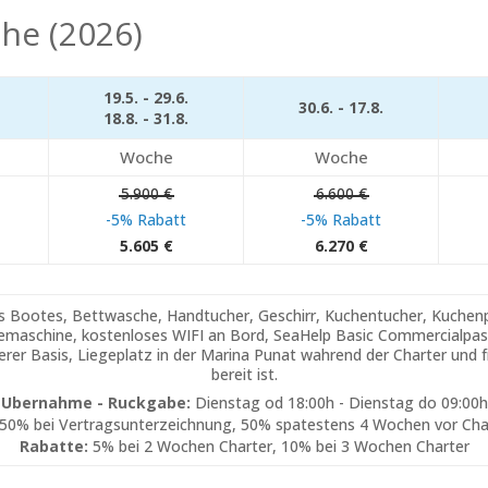
he (2026)
19.5. - 29.6.
30.6. - 17.8.
18.8. - 31.8.
Woche
Woche
5.900 €
6.600 €
-5% Rabatt
-5% Rabatt
5.605 €
6.270 €
 Bootes, Bettwasche, Handtucher, Geschirr, Kuchentucher, Kuchenpa
emaschine, kostenloses WIFI an Bord, SeaHelp Basic Commercialpass
serer Basis, Liegeplatz in der Marina Punat wahrend der Charter und 
bereit ist.
Ubernahme - Ruckgabe:
Dienstag od 18:00h - Dienstag do 09:00h
50% bei Vertragsunterzeichnung, 50% spatestens 4 Wochen vor Cha
Rabatte:
5% bei 2 Wochen Charter, 10% bei 3 Wochen Charter